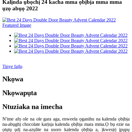
Kalịnda ụbọchị 24 kacha mma ọbịbịa mma mma
ụzọ abụọ 2022
Tinye faịlụ
Nkọwa
Nkọwapụta
Ntuziaka na imecha
N'ime afọ ole na ole gara aga, enweela ọganihu na kalenda ọbịbịa
na-abụghị chocolate karịsịa kalenda ọbịbịa mara mma.Ọ bụ ezie na
ọtụtụ ụdị na-azụlite na usoro kalenda ọbịbịa a, ịkwesịrị ịpụpụ