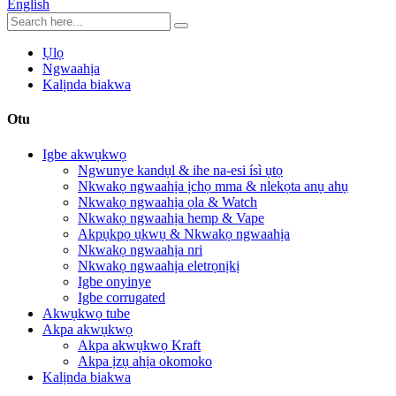
English
Ụlọ
Ngwaahịa
Kalịnda biakwa
Otu
Igbe akwụkwọ
Ngwunye kandụl & ihe na-esi ísì ụtọ
Nkwakọ ngwaahịa ịchọ mma & nlekọta anụ ahụ
Nkwakọ ngwaahịa ọla & Watch
Nkwakọ ngwaahịa hemp & Vape
Akpụkpọ ụkwụ & Nkwakọ ngwaahịa
Nkwakọ ngwaahịa nri
Nkwakọ ngwaahịa eletrọnịkị
Igbe onyinye
Igbe corrugated
Akwụkwọ tube
Akpa akwụkwọ
Akpa akwụkwọ Kraft
Akpa ịzụ ahịa okomoko
Kalịnda biakwa