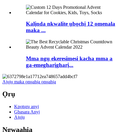
Kalịnda nkwalite ụbọchị 12 omenala
maka ...
Mma ngụ ekeresimesi kacha mma a
ga-emegharịgharị...
Ajụjụ maka ọnụahịa ọnụahịa
Ọrụ
Kpọtụrụ anyị
Gbasara Anyị
Ajụjụ
Ngwaahịa