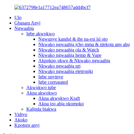
Ụlọ
Gbasara Anyị
Ngwaahịa
Igbe akwụkwọ
Ngwunye kandụl & ihe na-esi ísì ụtọ
Nkwakọ ngwaahịa ịchọ mma & nlekọta anụ ahụ
Nkwakọ ngwaahịa ọla & Watch
Nkwakọ ngwaahịa hemp & Vape
Akpụkpọ ụkwụ & Nkwakọ ngwaahịa
Nkwakọ ngwaahịa nri
Nkwakọ ngwaahịa eletrọnịkị
Igbe onyinye
Igbe corrugated
Akwụkwọ tube
Akpa akwụkwọ
Akpa akwụkwọ Kraft
Akpa ịzụ ahịa okomoko
Kalịnda biakwa
Vidiyo
Akụkọ
Kpọtụrụ anyị