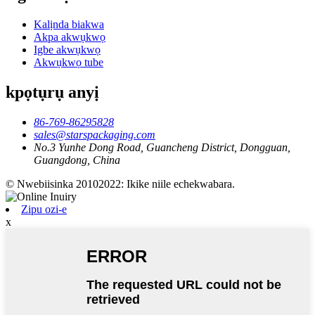
Kalịnda biakwa
Akpa akwụkwọ
Igbe akwụkwọ
Akwụkwọ tube
kpọtụrụ anyị
86-769-86295828
sales@starspackaging.com
No.3 Yunhe Dong Road, Guancheng District, Dongguan,
Guangdong, China
© Nwebiisinka 20102022: Ikike niile echekwabara.
Zipu ozi-e
x