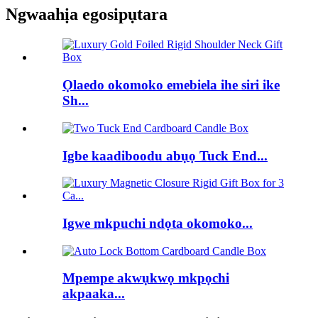
Ngwaahịa egosipụtara
Ọlaedo okomoko emebiela ihe siri ike
Sh...
Igbe kaadiboodu abụọ Tuck End...
Igwe mkpuchi ndọta okomoko...
Mpempe akwụkwọ mkpọchi
akpaaka...