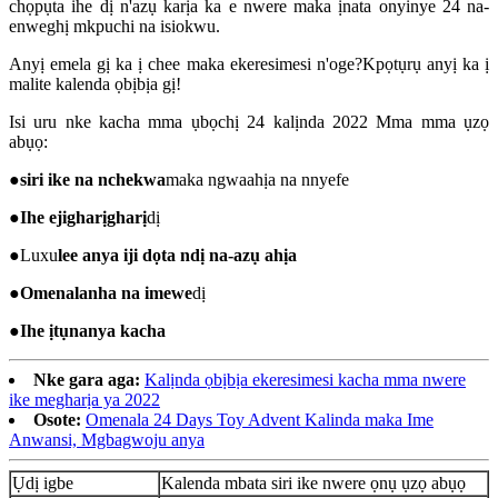
chọpụta ihe dị n'azụ karịa ka e nwere maka ịnata onyinye 24 na-
enweghị mkpuchi na isiokwu.
Anyị emela gị ka ị chee maka ekeresimesi n'oge?Kpọtụrụ anyị ka ị
malite kalenda ọbịbịa gị!
Isi uru nke kacha mma ụbọchị 24 kalịnda 2022 Mma mma ụzọ
abụọ:
●
siri ike na nchekwa
maka ngwaahịa na nnyefe
●
Ihe ejigharịgharị
dị
●
Luxu
lee anya iji dọta ndị na-azụ ahịa
●
Omenala
nha na imewe
dị
●
Ihe ịtụnanya kacha
Nke gara aga:
Kalịnda ọbịbịa ekeresimesi kacha mma nwere
ike megharịa ya 2022
Osote:
Omenala 24 Days Toy Advent Kalinda maka Ime
Anwansi, Mgbagwoju anya
Ụdị igbe
Kalenda mbata siri ike nwere ọnụ ụzọ abụọ