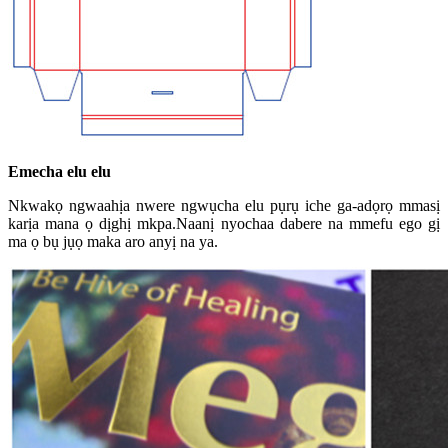
Emecha elu elu
Nkwakọ ngwaahịa nwere ngwụcha elu pụrụ iche ga-adọrọ mmasị
karịa mana ọ dịghị mkpa.Naanị nyochaa dabere na mmefu ego gị
ma ọ bụ jụọ maka aro anyị na ya.