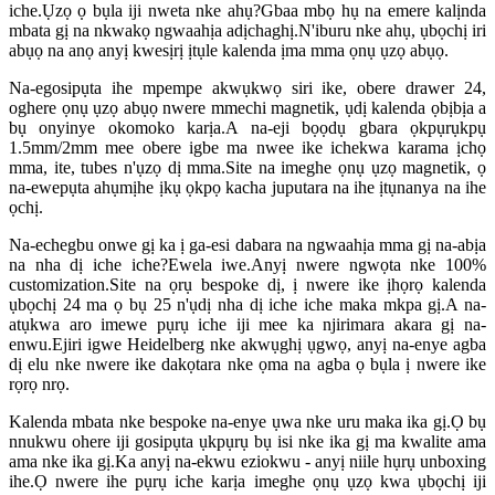
iche.Ụzọ ọ bụla iji nweta nke ahụ?Gbaa mbọ hụ na emere kalịnda
mbata gị na nkwakọ ngwaahịa adịchaghị.N'iburu nke ahụ, ụbọchị iri
abụọ na anọ anyị kwesịrị ịtụle kalenda ịma mma ọnụ ụzọ abụọ.
Na-egosipụta ihe mpempe akwụkwọ siri ike, obere drawer 24,
oghere ọnụ ụzọ abụọ nwere mmechi magnetik, ụdị kalenda ọbịbịa a
bụ onyinye okomoko karịa.A na-eji bọọdụ gbara ọkpụrụkpụ
1.5mm/2mm mee obere igbe ma nwee ike ichekwa karama ịchọ
mma, ite, tubes n'ụzọ dị mma.Site na imeghe ọnụ ụzọ magnetik, ọ
na-ewepụta ahụmịhe ịkụ ọkpọ kacha juputara na ihe ịtụnanya na ihe
ọchị.
Na-echegbu onwe gị ka ị ga-esi dabara na ngwaahịa mma gị na-abịa
na nha dị iche iche?Ewela iwe.Anyị nwere ngwọta nke 100%
customization.Site na ọrụ bespoke dị, ị nwere ike ịhọrọ kalenda
ụbọchị 24 ma ọ bụ 25 n'ụdị nha dị iche iche maka mkpa gị.A na-
atụkwa aro imewe pụrụ iche iji mee ka njirimara akara gị na-
enwu.Ejiri igwe Heidelberg nke akwụghị ụgwọ, anyị na-enye agba
dị elu nke nwere ike dakọtara nke ọma na agba ọ bụla ị nwere ike
rọrọ nrọ.
Kalenda mbata nke bespoke na-enye ụwa nke uru maka ika gị.Ọ bụ
nnukwu ohere iji gosipụta ụkpụrụ bụ isi nke ika gị ma kwalite ama
ama nke ika gị.Ka anyị na-ekwu eziokwu - anyị niile hụrụ unboxing
ihe.Ọ nwere ihe pụrụ iche karịa imeghe ọnụ ụzọ kwa ụbọchị iji