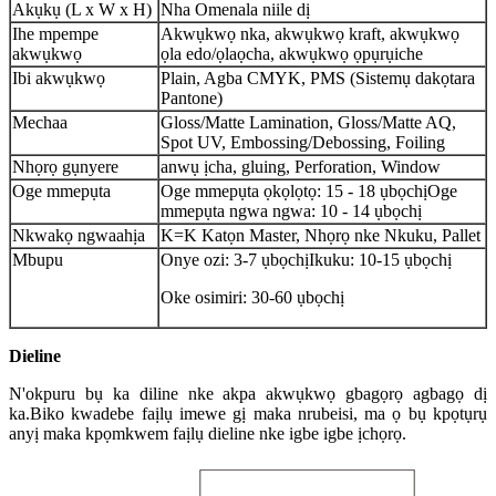
Akụkụ (L x W x H)
Nha Omenala niile dị
Ihe mpempe
Akwụkwọ nka, akwụkwọ kraft, akwụkwọ
akwụkwọ
ọla edo/ọlaọcha, akwụkwọ ọpụrụiche
Ibi akwụkwọ
Plain, Agba CMYK, PMS (Sistemụ dakọtara
Pantone)
Mechaa
Gloss/Matte Lamination, Gloss/Matte AQ,
Spot UV, Embossing/Debossing, Foiling
Nhọrọ gụnyere
anwụ ịcha, gluing, Perforation, Window
Oge mmepụta
Oge mmepụta ọkọlọtọ: 15 - 18 ụbọchị
Oge
mmepụta ngwa ngwa: 10 - 14 ụbọchị
Nkwakọ ngwaahịa
K=K Katọn Master, Nhọrọ nke Nkuku, Pallet
Mbupu
Onye ozi: 3-7 ụbọchị
Ikuku: 10-15 ụbọchị
Oke osimiri: 30-60 ụbọchị
Dieline
N'okpuru bụ ka diline nke akpa akwụkwọ gbagọrọ agbagọ dị
ka.Biko kwadebe faịlụ imewe gị maka nrubeisi, ma ọ bụ kpọtụrụ
anyị maka kpọmkwem faịlụ dieline nke igbe igbe ịchọrọ.